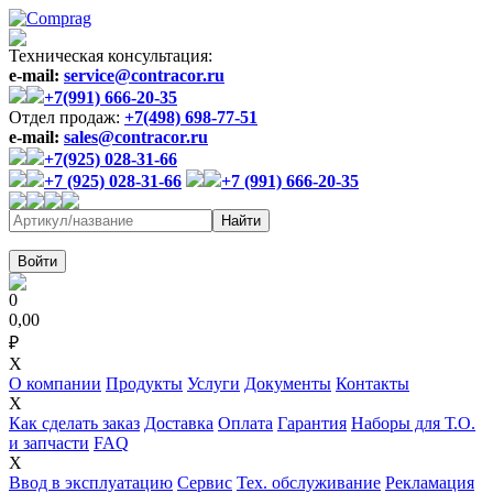
Техническая консультация:
e-mail:
service@contracor.ru
+7(991) 666-20-35
Отдел продаж:
+7(498) 698-77-51
e-mail:
sales@contracor.ru
+7(925) 028-31-66
+7 (925) 028-31-66
+7 (991) 666-20-35
Войти
0
0,00
₽
X
О компании
Продукты
Услуги
Документы
Контакты
X
Как сделать заказ
Доставка
Оплата
Гарантия
Наборы для Т.О.
и запчасти
FAQ
X
Ввод в эксплуатацию
Сервис
Тех. обслуживание
Рекламация